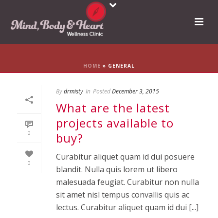
HOME
»
GENERAL
By
drmisty
In
Posted
December 3, 2015
What are the latest
projects available to
0
buy?
Curabitur aliquet quam id dui posuere
0
blandit. Nulla quis lorem ut libero
malesuada feugiat. Curabitur non nulla
sit amet nisl tempus convallis quis ac
lectus. Curabitur aliquet quam id dui [...]